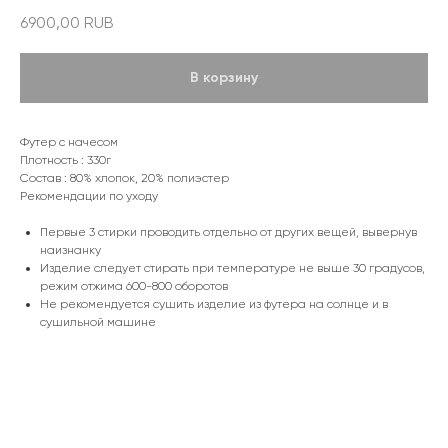
6900,00
RUB
В корзину
Футер с начесом
Плотность : 330г
Состав : 80% хлопок, 20% полиэстер
Рекомендации по уходу
Первые 3 стирки проводить отдельно от других вещей, вывернув
наизнанку
Изделие следует стирать при температуре не выше 30 градусов,
режим отжима 600-800 оборотов
Не рекомендуется сушить изделие из футера на солнце и в
сушильной машине