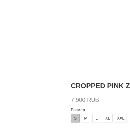
CROPPED PINK Z
7 900
RUB
Размер
S
M
L
XL
XXL